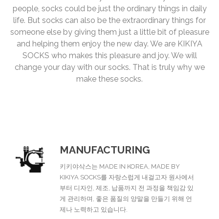
people, socks could be just the ordinary things in daily
life. But socks can also be the extraordinary things for
someone else by giving them just a little bit of pleasure
and helping them enjoy the new day. We are KIKIYA
SOCKS who makes this pleasure and joy. We will
change your day with our socks. That is truly why we
make these socks.
MANUFACTURING
키키야삭스는 MADE IN KOREA, MADE BY
KIKIYA SOCKS를 자랑스럽게 내걸고자 원사에서
부터 디자인, 제조, 납품까지 전 과정을 책임감 있
게 관리하며, 좋은 품질의 양말을 만들기 위해 언
제나 노력하고 있습니다.